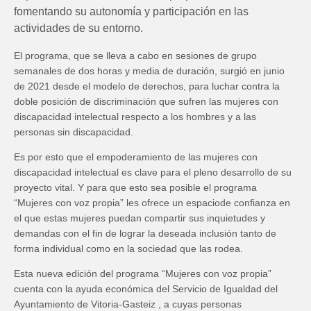
fomentando su autonomía y participación en las
actividades de su entorno.
E
l programa, que se lleva
a cabo en sesiones de grupo
semanales de dos horas y media de duración, surg
ió en junio
de 2021
desde el modelo de derechos, para
luchar contra
la
doble posición de discriminación que sufren las mujeres con
discapacidad intelectual respecto a los hombres y a las
personas sin discapacidad.
Es por esto que el empoderamiento de las mujeres con
discapacidad intelectual es clave para el pleno desarrollo de su
proyecto vital. Y para que esto sea pos
i
ble e
l programa
“Mujeres con voz propia” les ofrece un espacio
de confianza en
el que estas mujeres puedan compartir sus inquietudes
y
demandas
con el fin de lograr la deseada
inclusión
tanto de
forma individual como en la sociedad que las rodea.
E
sta nueva edición de
l programa
“Mujeres con voz propia”
cuenta con la ayuda económica del Servicio de Igualdad del
Ayuntamiento de Vitoria-Gasteiz
, a cu
yas personas