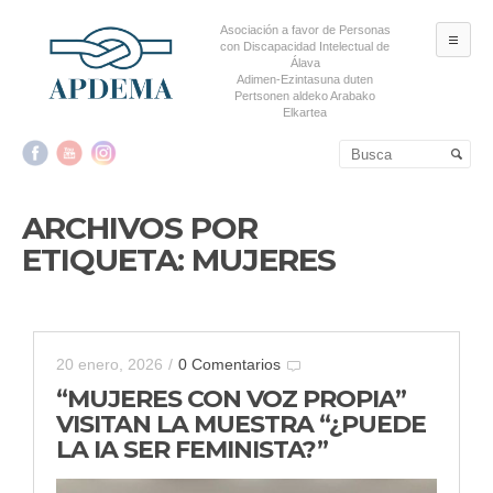
Asociación a favor de Personas
ME
con Discapacidad Intelectual de
Álava
Adimen-Ezintasuna duten
Pertsonen aldeko Arabako
Elkartea
Salta al contenido principal
Salta al contenido
secundario
ARCHIVOS POR
ETIQUETA:
MUJERES
20 enero, 2026
/
0 Comentarios
“MUJERES CON VOZ PROPIA”
VISITAN LA MUESTRA “¿PUEDE
LA IA SER FEMINISTA?”