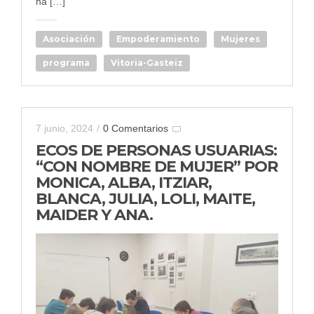
ha […]
Asociación
Empoderamiento
Mujeres
programa
Vitoria-Gasteiz
7 junio, 2024
/
0 Comentarios
ECOS DE PERSONAS USUARIAS:
“CON NOMBRE DE MUJER” POR
MONICA, ALBA, ITZIAR,
BLANCA, JULIA, LOLI, MAITE,
MAIDER Y ANA.