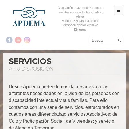
Asociación a favor de Personas
ME
con Discapacidad Intelectual de
Álava
Adimen-Ezintasuna duten
Pertsonen aldeko Arabako
Elkartea
Salta al contenido principal
Salta al contenido
secundario
SERVICIOS
A TU DISPOSICIÓN
Desde Apdema pretendemos dar respuesta a las
diferentes necesidades en la vida de las personas con
discapacidad intelectual y sus familias. Para ello
contamos con una serie de servicios, estructurados en
cuatros áreas diferenciadas: servicios Asociativos; de
Ocio y Participación Social; de Viviendas; y servicio
de Atención Temprana.