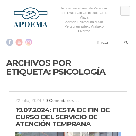
Asociación a favor de Personas
ME
con Discapacidad Intelectual de
Álava
Adimen-Ezintasuna duten
Pertsonen aldeko Arabako
Elkartea
Salta al contenido principal
Salta al contenido
secundario
ARCHIVOS POR
ETIQUETA:
PSICOLOGÍA
22 julio, 2024
/
0 Comentarios
19.07.2024: FIESTA DE FIN DE
CURSO DEL SERVICIO DE
ATENCIÓN TEMPRANA