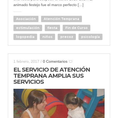
animado festejo fue el marco perfecto […]
Asociación
Atención Temprana
estimulación
fiesta
Fin de Curso
logopedia
niños
precoz
psicología
1 febrero, 2017
/
0 Comentarios
EL SERVICIO DE ATENCIÓN
TEMPRANA AMPLIA SUS
SERVICIOS