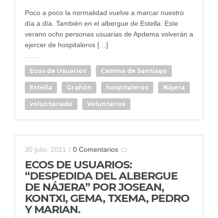
Poco a poco la normalidad vuelve a marcar nuestro
día a día. También en el albergue de Estella. Este
verano ocho personas usuarias de Apdema volverán a
ejercer de hospitaleros […]
Ecos de Usuarios
Camino de Santiago
Estella
Grañón
hospitaleros
Nájera
voluntariado
Voluntarios
30 julio, 2021
/
0 Comentarios
ECOS DE USUARIOS:
“DESPEDIDA DEL ALBERGUE
DE NÁJERA” POR JOSEAN,
KONTXI, GEMA, TXEMA, PEDRO
Y MARIAN.