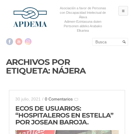
Asociación a favor de Personas
ME
con Discapacidad Intelectual de
Álava
Adimen-Ezintasuna duten
Pertsonen aldeko Arabako
Elkartea
Salta al contenido principal
Salta al contenido
secundario
ARCHIVOS POR
ETIQUETA:
NÁJERA
30 julio, 2021
/
0 Comentarios
ECOS DE USUARIOS:
“HOSPITALEROS EN ESTELLA”
POR JOSEAN BAROJA.