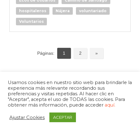
Ecos de Usuarios
Camino de Santiago
hospitaleros
Nájera
voluntariado
Voluntarios
Páginas:
1
2
»
Usamos cookies en nuestro sitio web para brindarle la
experiencia más relevante recordando sus
preferencias y visitas repetidas. Al hacer clic en
"Aceptar", acepta el uso de TODAS las cookies. Para
obtener más información, puede acceder
aquí.
Ajustar Cookies
ACEPTAR