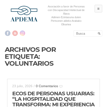
Asociación a favor de Personas
ME
con Discapacidad Intelectual de
Álava
Adimen-Ezintasuna duten
Pertsonen aldeko Arabako
Elkartea
Salta al contenido principal
Salta al contenido
secundario
ARCHIVOS POR
ETIQUETA:
VOLUNTARIOS
23 julio, 2026
/
0 Comentarios
ECOS DE PERSONAS USUARIAS:
“LA HOSPITALIDAD QUE
TRANSFORMA: MI EXPERIENCIA