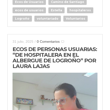
Ecos de Usuarios
Camino de Santiago
ecos de usuarios
Estella
hospitaleros
Logroño
voluntariado
Voluntarios
31 julio, 2025
/
0 Comentarios
ECOS DE PERSONAS USUARIAS:
“DE HOSPITALERA EN EL
ALBERGUE DE LOGROÑO” POR
LAURA LAJAS