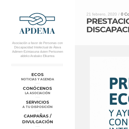
21 febrero, 2020
/
0 C
PRESTACI
DISCAPACI
Asociación a favor de Personas con
Discapacidad Intelectual de Álava
Adimen-Ezintasuna duten Pertsonen
aldeko Arabako Elkartea
MENÚ PRINCIPAL
Salta al
Salta al
ECOS
contenido
contenido
NOTICIAS Y AGENDA
secundario
principal
CONÓCENOS
LA ASOCIACIÓN
SERVICIOS
A TU DISPOSICIÓN
CAMPAÑAS /
DIVULGACIÓN