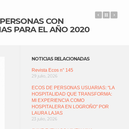
FUNDACIÓN 
Back to 
APDE
 PERSONAS CON
IAS PARA EL AÑO 2020
NOTICIAS RELACIONADAS
Revista Ecos n° 145
29 julio, 2026
ECOS DE PERSONAS USUARIAS: “LA
HOSPITALIDAD QUE TRANSFORMA:
MI EXPERIENCIA COMO
HOSPITALERA EN LOGROÑO” POR
LAURA LAJAS
23 julio, 2026