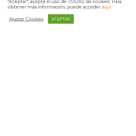
"Aceptar", acepta el uso de TODAS las cookies. Para
obtener más información, puede acceder
aquí.
Ajustar Cookies
ACEPTAR
APDEMA
La Paloma 1, bajo - Vitoria-Gasteiz
tel. +34 945 258 966
apdema@apdema.org
Política de Privacidad
|
Aviso Legal
Política Compliance
Declarada de Utilidad Pública, 1971
Medalla de Álava, 1994
Miembro fundador de FEAPS