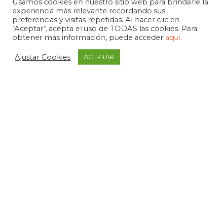
Usamos cookies en nuestro sitio web para brindarle la
experiencia más relevante recordando sus
preferencias y visitas repetidas. Al hacer clic en
"Aceptar", acepta el uso de TODAS las cookies. Para
obtener más información, puede acceder
aquí.
Ajustar Cookies
ACEPTAR
APDEMA
La Paloma 1, bajo - Vitoria-Gasteiz
tel. +34 945 258 966
apdema@apdema.org
Política de Privacidad
|
Aviso Legal
Política Compliance