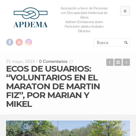
Asociación a favor de Personas
ME
con Discapacidad Intelectual de
Álava
Adimen-Ezintasuna duten
Pertsonen aldeko Arabako
Elkartea
Salta al contenido principal
Salta al contenido
secundario
ECOS DE 
Back t
TE
21 mayo, 2019
/
0 Comentarios
ECOS DE USUARIOS:
“VOLUNTARIOS EN EL
MARATON DE MARTIN
FIZ”, POR MARIAN Y
MIKEL