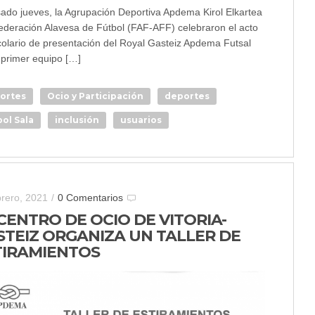
sado jueves, la Agrupación Deportiva Apdema Kirol Elkartea
Federación Alavesa de Fútbol (FAF-AFF) celebraron el acto
colario de presentación del Royal Gasteiz Apdema Futsal
primer equipo […]
ortes
Ocio y Participación
deportes
ol Sala
inclusión
usuarios
brero, 2021
/
0 Comentarios
CENTRO DE OCIO DE VITORIA-
STEIZ ORGANIZA UN TALLER DE
TIRAMIENTOS