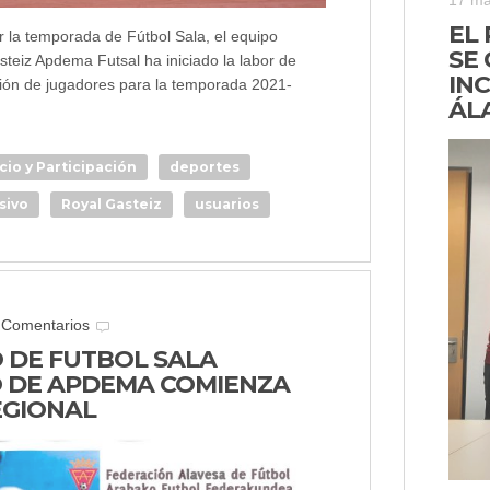
17 ma
EL
r la temporada de Fútbol Sala, el equipo
SE
steiz Apdema Futsal ha iniciado la labor de
IN
ción de jugadores para la temporada 2021-
ÁL
cio y Participación
deportes
sivo
Royal Gasteiz
usuarios
 Comentarios
O DE FUTBOL SALA
O DE APDEMA COMIENZA
EGIONAL