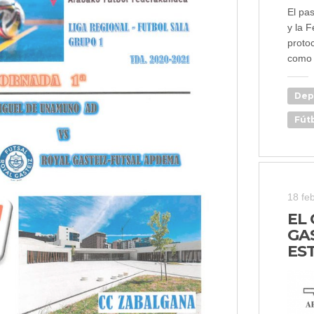
El pa
y la 
proto
como 
Dep
Fútb
18 fe
EL 
GA
ES