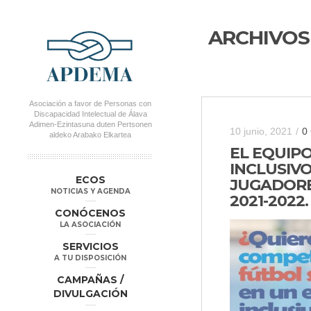
ARCHIVOS
Asociación a favor de Personas con
Discapacidad Intelectual de Álava
Adimen-Ezintasuna duten Pertsonen
10 junio, 2021
/
0
aldeko Arabako Elkartea
EL EQUIP
INCLUSIV
MENÚ PRINCIPAL
Salta al
Salta al
ECOS
JUGADORE
contenido
contenido
NOTICIAS Y AGENDA
2021-2022.
secundario
principal
CONÓCENOS
LA ASOCIACIÓN
SERVICIOS
A TU DISPOSICIÓN
CAMPAÑAS /
DIVULGACIÓN