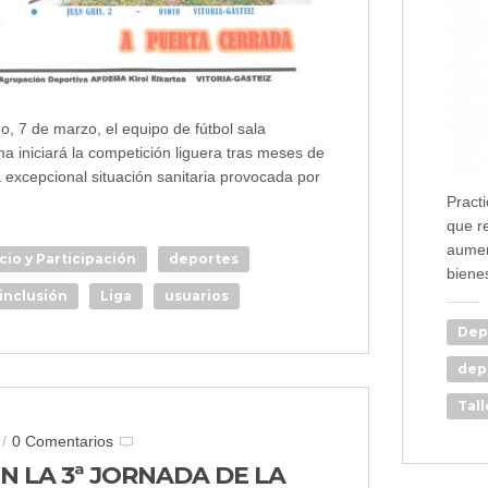
, 7 de marzo, el equipo de fútbol sala
a iniciará la competición liguera tras meses de
 excepcional situación sanitaria provocada por
Practi
que r
aumen
cio y Participación
deportes
bienes
inclusión
Liga
usuarios
Dep
dep
Tall
/
0 Comentarios
N LA 3ª JORNADA DE LA