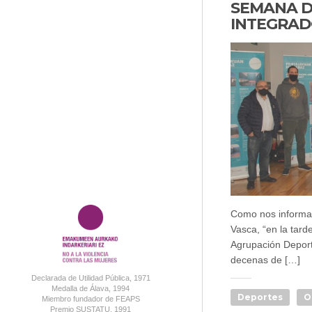
SEMANA DE
INTEGRA
Como nos informan
Vasca, “en la tar
Agrupación Depor
decenas de […]
Declarada de Utilidad Pública, 1971
Medalla de Álava, 1994
Deportes
O
Miembro fundador de FEAPS
Premio SUSTATU, 1991