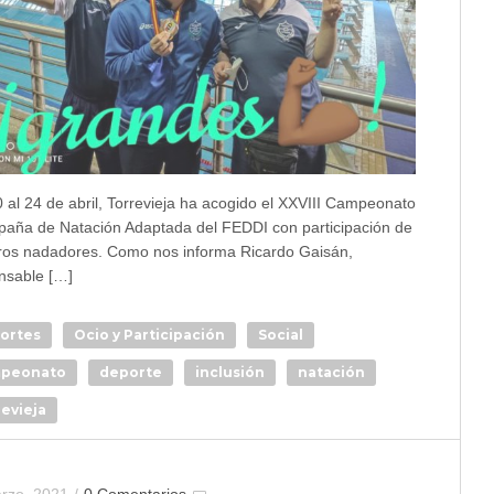
0 al 24 de abril, Torrevieja ha acogido el XXVIII Campeonato
paña de Natación Adaptada del FEDDI con participación de
ros nadadores. Como nos informa Ricardo Gaisán,
nsable […]
ortes
Ocio y Participación
Social
peonato
deporte
inclusión
natación
evieja