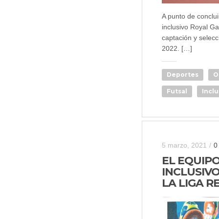
A punto de conclui
inclusivo Royal Ga
captación y selec
2022. […]
Deportes
O
Futsal
Inclu
5 marzo, 2021
/
0
EL EQUIP
INCLUSIV
LA LIGA R