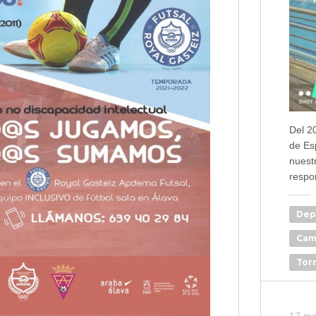
Del 2
de Es
nuest
respo
Dep
Cam
Torr