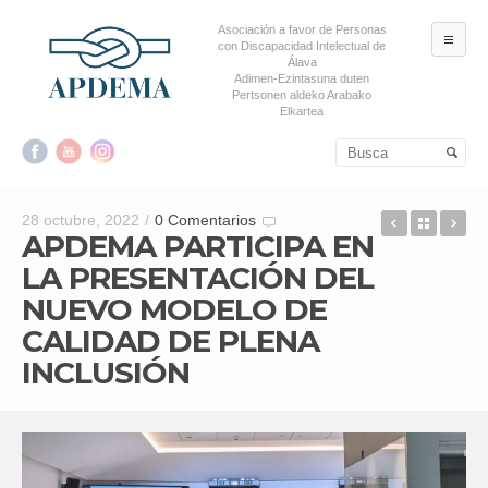
Asociación a favor de Personas
ME
con Discapacidad Intelectual de
Álava
Adimen-Ezintasuna duten
Pertsonen aldeko Arabako
Elkartea
Salta al contenido principal
Salta al contenido
secundario
EL SERVI
Back t
JU
28 octubre, 2022
/
0 Comentarios
APDEMA PARTICIPA EN
LA PRESENTACIÓN DEL
NUEVO MODELO DE
CALIDAD DE PLENA
INCLUSIÓN