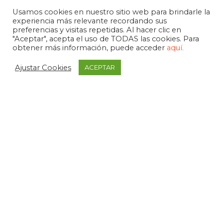
Usamos cookies en nuestro sitio web para brindarle la
experiencia más relevante recordando sus
preferencias y visitas repetidas. Al hacer clic en
"Aceptar", acepta el uso de TODAS las cookies. Para
obtener más información, puede acceder
aquí.
Ajustar Cookies
ACEPTAR
APDEMA
La Paloma 1, bajo - Vitoria-Gasteiz
tel. +34 945 258 966
apdema@apdema.org