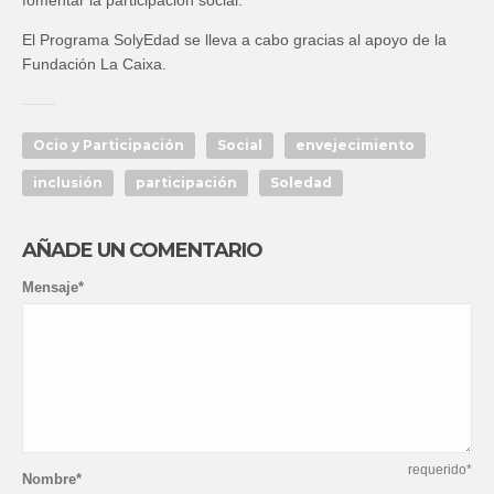
fomentar la participación social.
El Programa SolyEdad se lleva a cabo gracias al apoyo de la
Fundación La Caixa.
Ocio y Participación
Social
envejecimiento
inclusión
participación
Soledad
AÑADE UN COMENTARIO
Mensaje*
requerido*
Nombre*