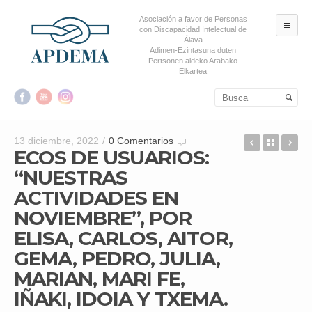
Asociación a favor de Personas
ME
con Discapacidad Intelectual de
Álava
Adimen-Ezintasuna duten
Pertsonen aldeko Arabako
Elkartea
Salta al contenido principal
Salta al contenido
secundario
ECOS DE 
Back t
AP
13 diciembre, 2022
/
0 Comentarios
ECOS DE USUARIOS:
“NUESTRAS
ACTIVIDADES EN
NOVIEMBRE”, POR
ELISA, CARLOS, AITOR,
GEMA, PEDRO, JULIA,
MARIAN, MARI FE,
IÑAKI, IDOIA Y TXEMA.