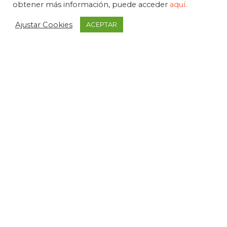
obtener más información, puede acceder
aquí.
Ajustar Cookies
ACEPTAR
APDEMA
La Paloma 1, bajo - Vitoria-Gasteiz
tel. +34 945 258 966
apdema@apdema.org
Política de Privacidad
|
Aviso Legal
Política Compliance
Declarada de Utilidad Pública, 1971
Medalla de Álava, 1994
Miembro fundador de FEAPS
Premio SUSTATU, 1991