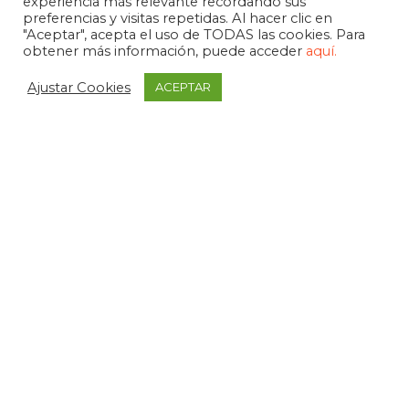
experiencia más relevante recordando sus
preferencias y visitas repetidas. Al hacer clic en
"Aceptar", acepta el uso de TODAS las cookies. Para
obtener más información, puede acceder
aquí.
Ajustar Cookies
ACEPTAR
APDEMA
La Paloma 1, bajo - Vitoria-Gasteiz
tel. +34 945 258 966
apdema@apdema.org
Política de Privacidad
|
Aviso Legal
Política Compliance
Declarada de Utilidad Pública, 1971