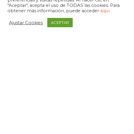
preferencias y visitas repetidas. Al hacer clic en
"Aceptar", acepta el uso de TODAS las cookies. Para
obtener más información, puede acceder
aquí.
Ajustar Cookies
ACEPTAR
APDEMA
La Paloma 1, bajo - Vitoria-Gasteiz
tel. +34 945 258 966
apdema@apdema.org
Política de Privacidad
|
Aviso Legal
Política Compliance
Declarada de Utilidad Pública, 1971
Medalla de Álava, 1994