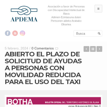
Asociación a favor de Personas
ME
con Discapacidad Intelectual de
Álava
Adimen-Ezintasuna duten
Pertsonen aldeko Arabako
Elkartea
Salta al contenido principal
Salta al contenido
secundario
09.02.20
Back t
PL
5 febrero, 2024
/
0 Comentarios
ABIERTO EL PLAZO DE
SOLICITUD DE AYUDAS
A PERSONAS CON
MOVILIDAD REDUCIDA
PARA EL USO DEL TAXI