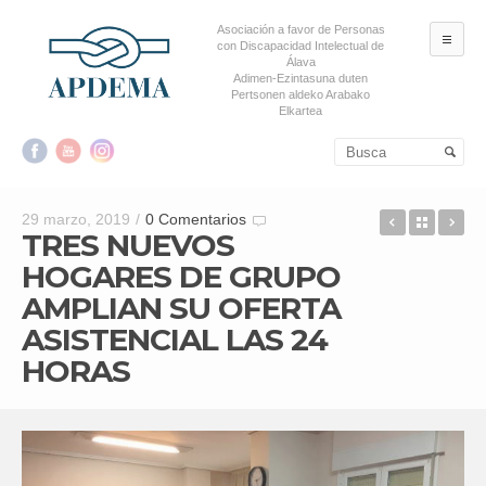
Asociación a favor de Personas
ME
con Discapacidad Intelectual de
Álava
Adimen-Ezintasuna duten
Pertsonen aldeko Arabako
Elkartea
Salta al contenido principal
Salta al contenido
secundario
FUNDACIÓ
Back t
EC
29 marzo, 2019
/
0 Comentarios
TRES NUEVOS
HOGARES DE GRUPO
AMPLIAN SU OFERTA
ASISTENCIAL LAS 24
HORAS