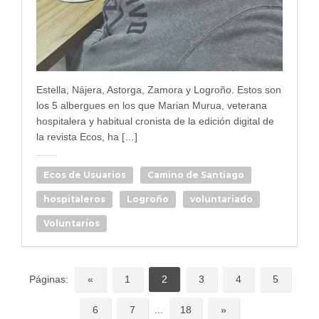
Estella, Nájera, Astorga, Zamora y Logroño. Estos son
los 5 albergues en los que Marian Murua, veterana
hospitalera y habitual cronista de la edición digital de
la revista Ecos, ha […]
Ecos de Usuarios
Camino de Santiago
hospitaleros
Logroño
voluntariado
Voluntarios
Páginas:
«
1
2
3
4
5
6
7
...
18
»