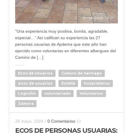
“Una experiencia muy positiva, bonita, agradable,
especial…” Así califican su experiencia las 27
personas usuarias de Apdema que este año han
ejercido como voluntarias en diferentes albergues del
Camino de […]
Ecos de Usuarios
Camino de Santiago
ecos de usuarios
Estella
hospitaleros
Logroño
voluntariado
Voluntarios
Zamora
28 mayo, 2024
/
0 Comentarios
ECOS DE PERSONAS USUARIAS: