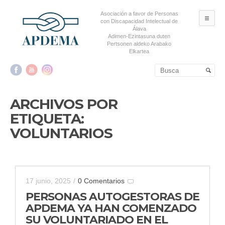
Asociación a favor de Personas
ME
con Discapacidad Intelectual de
Álava
Adimen-Ezintasuna duten
Pertsonen aldeko Arabako
Elkartea
Salta al contenido principal
Salta al contenido
secundario
ARCHIVOS POR
ETIQUETA:
VOLUNTARIOS
17 junio, 2025
/
0 Comentarios
PERSONAS AUTOGESTORAS DE
APDEMA YA HAN COMENZADO
SU VOLUNTARIADO EN EL