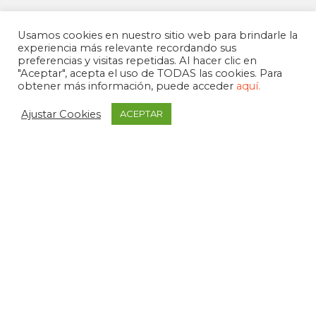
Usamos cookies en nuestro sitio web para brindarle la
experiencia más relevante recordando sus
preferencias y visitas repetidas. Al hacer clic en
"Aceptar", acepta el uso de TODAS las cookies. Para
obtener más información, puede acceder
aquí.
Ajustar Cookies
ACEPTAR
APDEMA
La Paloma 1, bajo - Vitoria-Gasteiz
tel. +34 945 258 966