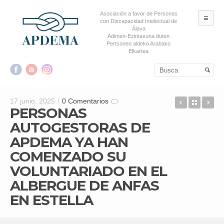
Asociación a favor de Personas
ME
con Discapacidad Intelectual de
Álava
Adimen-Ezintasuna duten
Pertsonen aldeko Arabako
Elkartea
Salta al contenido principal
Salta al contenido
secundario
APDEMA 
Back t
AP
17 junio, 2025
/
0 Comentarios
PERSONAS
AUTOGESTORAS DE
APDEMA YA HAN
COMENZADO SU
VOLUNTARIADO EN EL
ALBERGUE DE ANFAS
EN ESTELLA