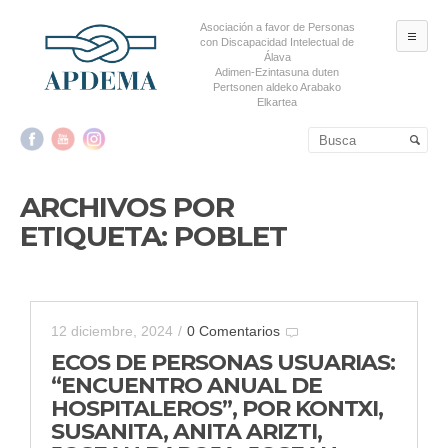
Asociación a favor de Personas
ME
con Discapacidad Intelectual de
Álava
Adimen-Ezintasuna duten
Pertsonen aldeko Arabako
Elkartea
Salta al contenido principal
Salta al contenido
secundario
ARCHIVOS POR
ETIQUETA:
POBLET
12 diciembre, 2024
/
0 Comentarios
ECOS DE PERSONAS USUARIAS:
“ENCUENTRO ANUAL DE
HOSPITALEROS”, POR KONTXI,
SUSANITA, ANITA ARIZTI,