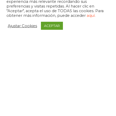
experiencia más relevante recordando sus
preferencias y visitas repetidas. Al hacer clic en
"Aceptar", acepta el uso de TODAS las cookies. Para
obtener más información, puede acceder
aquí.
Ajustar Cookies
ACEPTAR
APDEMA
La Paloma 1, bajo - Vitoria-Gasteiz
tel. +34 945 258 966
apdema@apdema.org
Política de Privacidad
|
Aviso Legal
Política Compliance
Declarada de Utilidad Pública, 1971