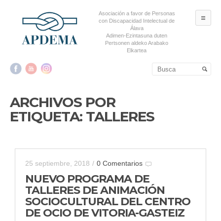
Asociación a favor de Personas
ME
con Discapacidad Intelectual de
Álava
Adimen-Ezintasuna duten
Pertsonen aldeko Arabako
Elkartea
Salta al contenido principal
Salta al contenido
secundario
ARCHIVOS POR
ETIQUETA:
TALLERES
25 septiembre, 2018
/
0 Comentarios
NUEVO PROGRAMA DE
TALLERES DE ANIMACIÓN
SOCIOCULTURAL DEL CENTRO
DE OCIO DE VITORIA-GASTEIZ