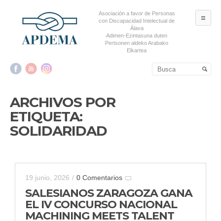
Asociación a favor de Personas
ME
con Discapacidad Intelectual de
Álava
Adimen-Ezintasuna duten
Pertsonen aldeko Arabako
Elkartea
Salta al contenido principal
Salta al contenido
secundario
ARCHIVOS POR
ETIQUETA:
SOLIDARIDAD
19 junio, 2026
/
0 Comentarios
SALESIANOS ZARAGOZA GANA
EL IV CONCURSO NACIONAL
MACHINING MEETS TALENT