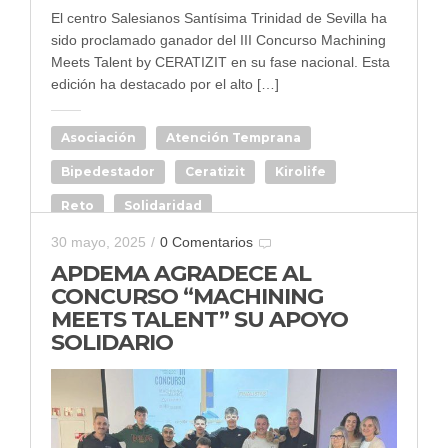
El centro Salesianos Santísima Trinidad de Sevilla ha
sido proclamado ganador del III Concurso Machining
Meets Talent by CERATIZIT en su fase nacional. Esta
edición ha destacado por el alto […]
Asociación
Atención Temprana
Bipedestador
Ceratizit
Kirolife
Reto
Solidaridad
30 mayo, 2025
/
0 Comentarios
APDEMA AGRADECE AL
CONCURSO “MACHINING
MEETS TALENT” SU APOYO
SOLIDARIO