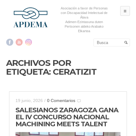
Asociación a favor de Personas
ME
con Discapacidad Intelectual de
Álava
Adimen-Ezintasuna duten
Pertsonen aldeko Arabako
Elkartea
Salta al contenido principal
Salta al contenido
secundario
ARCHIVOS POR
ETIQUETA:
CERATIZIT
19 junio, 2026
/
0 Comentarios
SALESIANOS ZARAGOZA GANA
EL IV CONCURSO NACIONAL
MACHINING MEETS TALENT