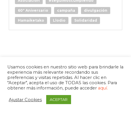
Asociación
#seguimoscumpiendo
60º Aniversario
campaña
divulgación
Hamaiketako
Llodio
Solidaridad
Usamos cookies en nuestro sitio web para brindarle la
experiencia más relevante recordando sus
preferencias y visitas repetidas. Al hacer clic en
"Aceptar", acepta el uso de TODAS las cookies. Para
obtener más información, puede acceder
aquí.
Ajustar Cookies
ACEPTAR