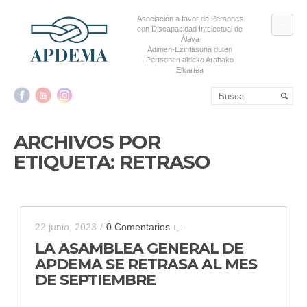
Asociación a favor de Personas
ME
con Discapacidad Intelectual de
Álava
Adimen-Ezintasuna duten
Pertsonen aldeko Arabako
Elkartea
Salta al contenido principal
Salta al contenido
secundario
ARCHIVOS POR
ETIQUETA:
RETRASO
22 junio, 2023
/
0 Comentarios
LA ASAMBLEA GENERAL DE
APDEMA SE RETRASA AL MES
DE SEPTIEMBRE