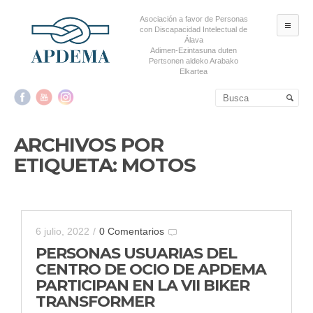
Asociación a favor de Personas
ME
con Discapacidad Intelectual de
Álava
Adimen-Ezintasuna duten
Pertsonen aldeko Arabako
Elkartea
Salta al contenido principal
Salta al contenido
secundario
ARCHIVOS POR
ETIQUETA:
MOTOS
6 julio, 2022
/
0 Comentarios
PERSONAS USUARIAS DEL
CENTRO DE OCIO DE APDEMA
PARTICIPAN EN LA VII BIKER
TRANSFORMER