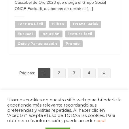
Cascabel de Oro 2023 que otorga el Grupo Social
ONCE Euskadi, acabamos de recibir el […]
Lectura Fácil
Bilbao
Erraza Sariak
Euskadi
inclusión
lectura facil
Ocio y Participación
Premio
Páginas:
1
2
3
4
»
Usamos cookies en nuestro sitio web para brindarle la
experiencia más relevante recordando sus
preferencias y visitas repetidas. Al hacer clic en
"Aceptar", acepta el uso de TODAS las cookies. Para
obtener más información, puede acceder
aquí.