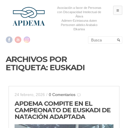
Asociación a favor de Personas
ME
con Discapacidad Intelectual de
Álava
Adimen-Ezintasuna duten
Pertsonen aldeko Arabako
Elkartea
Salta al contenido principal
Salta al contenido
secundario
ARCHIVOS POR
ETIQUETA:
EUSKADI
24 febrero, 2026
/
0 Comentarios
APDEMA COMPITE EN EL
CAMPEONATO DE EUSKADI DE
NATACIÓN ADAPTADA