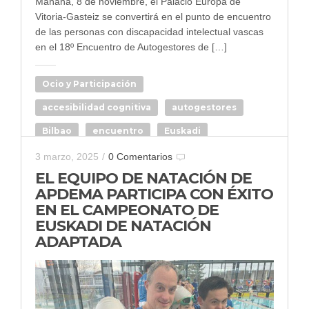
Mañana, 8 de noviembre, el Palacio Europa de
Vitoria-Gasteiz se convertirá en el punto de encuentro
de las personas con discapacidad intelectual vascas
en el 18º Encuentro de Autogestores de […]
Ocio y Participación
accesibilidad cognitiva
autogestores
Bilbao
encuentro
Euskadi
3 marzo, 2025
/
0 Comentarios
EL EQUIPO DE NATACIÓN DE
APDEMA PARTICIPA CON ÉXITO
EN EL CAMPEONATO DE
EUSKADI DE NATACIÓN
ADAPTADA