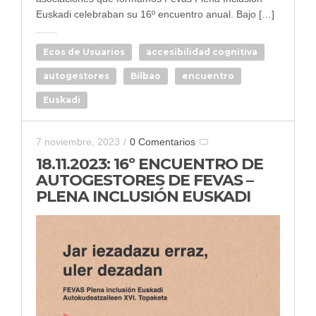
Euskadi celebraban su 16º encuentro anual. Bajo […]
Ecos de Usuarios
accesibilidad cognitiva
autogestores
Bilbao
encuentro
Euskadi
7 noviembre, 2023
/
0 Comentarios
18.11.2023: 16º ENCUENTRO DE
AUTOGESTORES DE FEVAS –
PLENA INCLUSIÓN EUSKADI