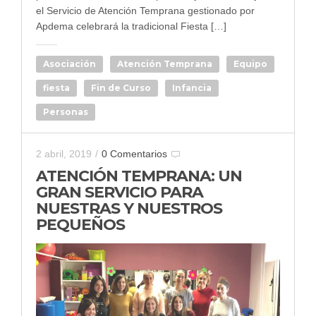
el Servicio de Atención Temprana gestionado por
Apdema celebrará la tradicional Fiesta […]
Asociación
Atención Temprana
Equipo
fiesta
Fin de Curso
Infancia
Personas
2 abril, 2019
/
0 Comentarios
ATENCIÓN TEMPRANA: UN
GRAN SERVICIO PARA
NUESTRAS Y NUESTROS
PEQUEÑOS