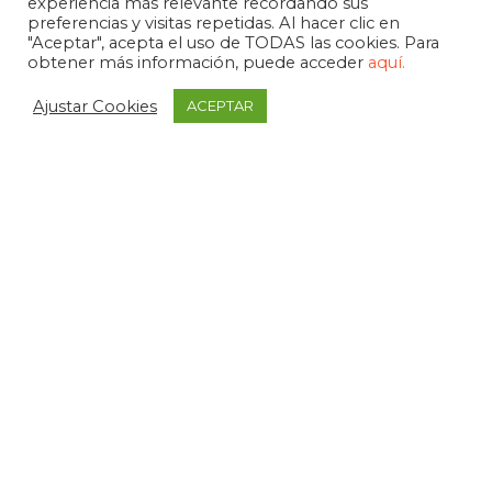
experiencia más relevante recordando sus
preferencias y visitas repetidas. Al hacer clic en
"Aceptar", acepta el uso de TODAS las cookies. Para
obtener más información, puede acceder
aquí.
Ajustar Cookies
ACEPTAR
APDEMA
La Paloma 1, bajo - Vitoria-Gasteiz
tel. +34 945 258 966
apdema@apdema.org
Política de Privacidad
|
Aviso Legal
Política Compliance
Declarada de Utilidad Pública, 1971