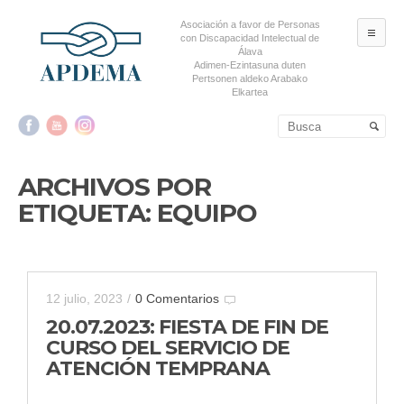
Asociación a favor de Personas
ME
con Discapacidad Intelectual de
Álava
Adimen-Ezintasuna duten
Pertsonen aldeko Arabako
Elkartea
Salta al contenido principal
Salta al contenido
secundario
ARCHIVOS POR
ETIQUETA:
EQUIPO
12 julio, 2023
/
0 Comentarios
20.07.2023: FIESTA DE FIN DE
CURSO DEL SERVICIO DE
ATENCIÓN TEMPRANA