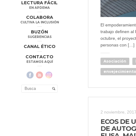
LECTURA FÁCIL
EN APDEMA
COLABORA
CULTIVA LA INCLUSIÓN
El empoderamiento
BUZÓN
trabajo definen a
SUGERENCIAS
octubre, el proyec
personas con […]
CANAL ÉTICO
CONTACTO
Asociación
ESTAMOS AQUÍ
envejecimient
2 noviembre, 201
ECOS DE U
DE AUTOG
ELISA, MA