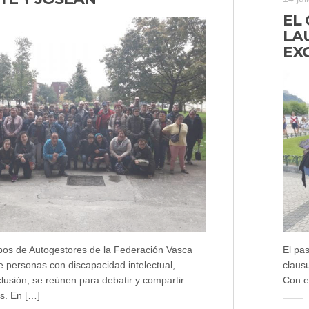
EL
LA
EX
pos de Autogestores de la Federación Vasca
El pa
e personas con discapacidad intelectual,
claus
lusión, se reúnen para debatir y compartir
Con e
es. En […]