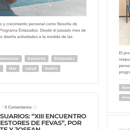
 y crecimiento personal como filosofía de
l Programa Enlazados. Desde el pasado mes de
to diseña actividades a la medida de las
El pr
bienestar
Donostia
Enlazados
respu
perso
o
Mar
salud
Sueño
progr
Aso
env
7
/
0 Comentarios
SUARIOS: “XIII ENCUENTRO
ESTORES DE FEVAS”, POR
ITE Y JOSEAN
14 jul