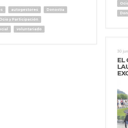
Ocio
os
autogestores
Donostia
Don
Ocio y Participación
ocial
voluntariado
30 ju
EL
LA
EX