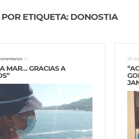
 POR ETIQUETA:
DONOSTIA
Comentarios
25 ma
LA MAR… GRACIAS A
“A
OS”
GOL
JA