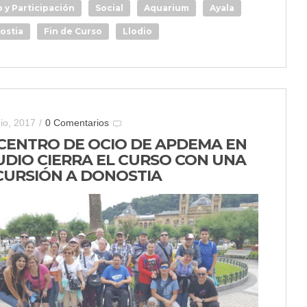
 y Participación
Social
Aquarium
Ayala
ostia
Fin de Curso
Llodio
nio, 2017
/
0 Comentarios
 CENTRO DE OCIO DE APDEMA EN
UDIO CIERRA EL CURSO CON UNA
CURSIÓN A DONOSTIA