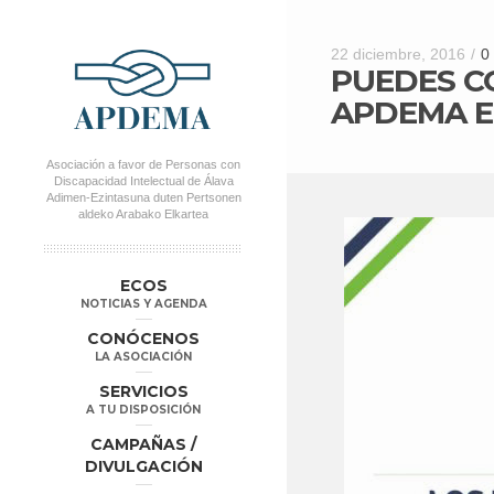
22 diciembre, 2016
/
0
PUEDES C
APDEMA EN
Asociación a favor de Personas con
Discapacidad Intelectual de Álava
Adimen-Ezintasuna duten Pertsonen
aldeko Arabako Elkartea
MENÚ PRINCIPAL
Salta al
Salta al
ECOS
contenido
contenido
NOTICIAS Y AGENDA
secundario
principal
CONÓCENOS
LA ASOCIACIÓN
SERVICIOS
A TU DISPOSICIÓN
CAMPAÑAS /
DIVULGACIÓN