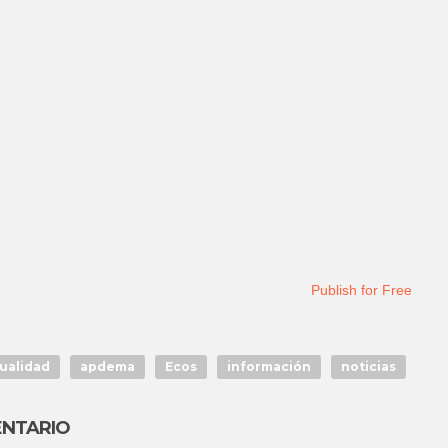
Publish for Free
ualidad
apdema
Ecos
información
noticias
ENTARIO