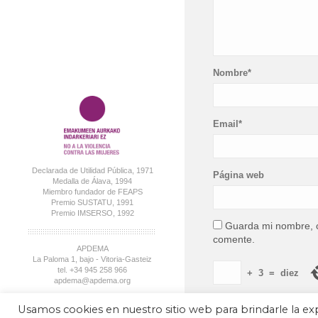
Nombre*
Email*
Declarada de Utilidad Pública, 1971
Página web
Medalla de Álava, 1994
Miembro fundador de FEAPS
Premio SUSTATU, 1991
Premio IMSERSO, 1992
Guarda mi nombre, c
comente.
APDEMA
La Paloma 1, bajo - Vitoria-Gasteiz
tel. +34 945 258 966
+
3
=
diez
apdema@apdema.org
Política de Privacidad
|
Aviso Legal
Usamos cookies en nuestro sitio web para brindarle la exp
Política Compliance