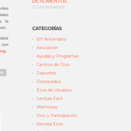
DE ALIMENTOS
2 Comentario(s)
entes
tales
, la
etc.
CATEGORÍAS
steiz
50º Aniversario
r con
Asociación
org
.
Ayudas y Programas
Centros de Ocio
iz
Deportes
Destacados
Ecos de Usuarios
Lectura Fácil
Memorias
Ocio y Participación
Revista Ecos