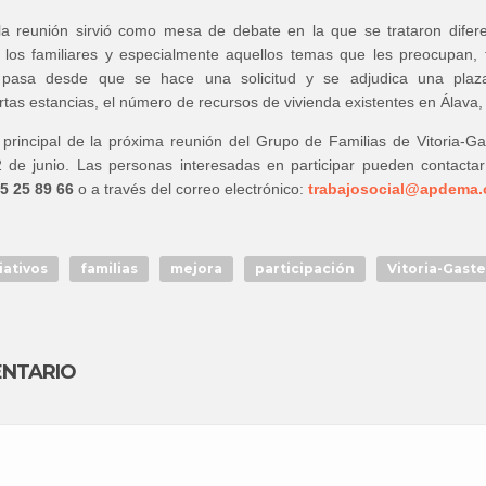
a reunión sirvió como mesa de debate en la que se trataron difer
 los familiares y especialmente aquellos temas que les preocupan, 
pasa desde que se hace una solicitud y se adjudica una plaza
ortas estancias, el número de recursos de vivienda existentes en Álava, 
 principal de la próxima reunión del Grupo de Familias de Vitoria-Ga
2 de junio. Las personas interesadas en participar pueden contacta
5 25 89 66
o a través del correo electrónico:
trabajosocial@apdema.
iativos
familias
mejora
participación
Vitoria-Gaste
ENTARIO