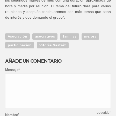
los segundos martes de mes con una duración aproximada de
hora y media por reunión. El tema del futuro dará para varias
reuniones y después continuaremos con más temas que sean
de interés y que demande el grupo”.
Asociación
asociativos
familias
mejora
participación
Vitoria-Gasteiz
AÑADE UN COMENTARIO
Mensaje*
requerido*
Nombre*