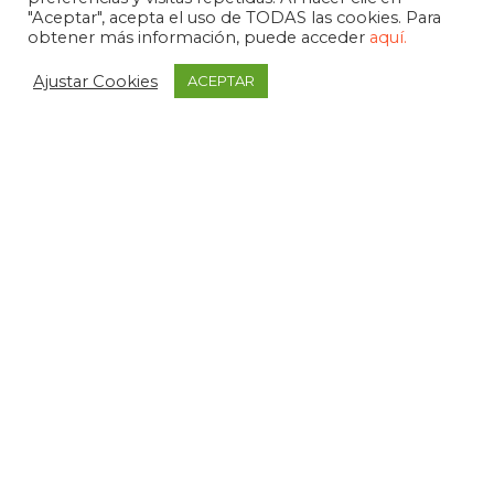
"Aceptar", acepta el uso de TODAS las cookies. Para
obtener más información, puede acceder
aquí.
Ajustar Cookies
ACEPTAR
APDEMA
La Paloma 1, bajo - Vitoria-Gasteiz
tel. +34 945 258 966
apdema@apdema.org
Política de Privacidad
|
Aviso Legal
Política Compliance
Declarada de Utilidad Pública, 1971
Medalla de Álava, 1994
Miembro fundador de FEAPS