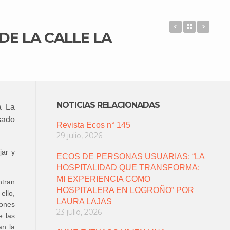
REUNIÓN IN
Back to 
APLA
DE LA CALLE LA
NOTICIAS RELACIONADAS
a La
sado
Revista Ecos n° 145
29 julio, 2026
jar y
ECOS DE PERSONAS USUARIAS: “LA
HOSPITALIDAD QUE TRANSFORMA:
MI EXPERIENCIA COMO
tran
HOSPITALERA EN LOGROÑO” POR
ello,
LAURA LAJAS
iones
23 julio, 2026
e las
an la