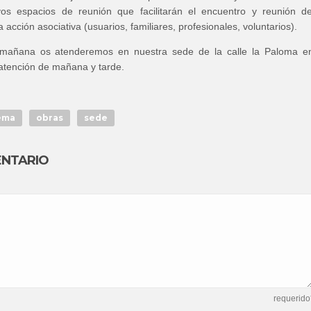
os espacios de reunión que facilitarán el encuentro y reunión d
 acción asociativa (usuarios, familiares, profesionales, voluntarios).
e mañana os atenderemos en nuestra sede de la calle la Paloma e
 atención de mañana y tarde.
ema
obras
sede
ENTARIO
requerido