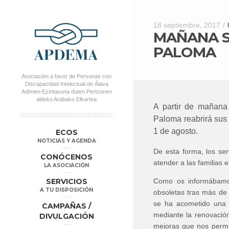
18 septiembre, 2017
/
MAÑANA S
PALOMA
Asociación a favor de Personas con
Discapacidad Intelectual de Álava
Adimen-Ezintasuna duten Pertsonen
aldeko Arabako Elkartea
A partir de mañana
Paloma reabrirá sus 
MENÚ PRINCIPAL
Salta al
Salta al
1 de agosto.
ECOS
contenido
contenido
NOTICIAS Y AGENDA
secundario
principal
De esta forma, los ser
CONÓCENOS
atender a las familias 
LA ASOCIACIÓN
SERVICIOS
Como os informábamos
A TU DISPOSICIÓN
obsoletas tras más de 
se ha acometido una i
CAMPAÑAS /
mediante la renovación
DIVULGACIÓN
mejoras que nos permit