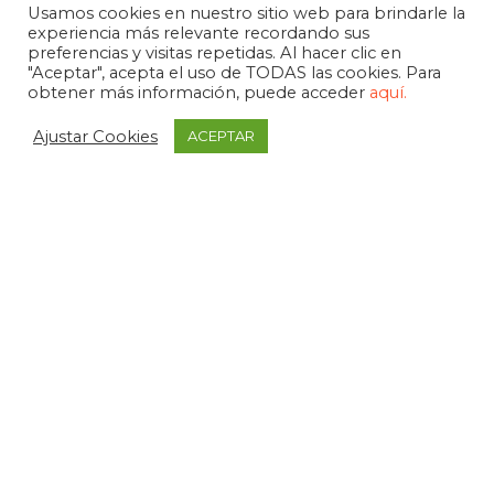
Usamos cookies en nuestro sitio web para brindarle la
experiencia más relevante recordando sus
preferencias y visitas repetidas. Al hacer clic en
"Aceptar", acepta el uso de TODAS las cookies. Para
obtener más información, puede acceder
aquí.
Ajustar Cookies
ACEPTAR
APDEMA
La Paloma 1, bajo - Vitoria-Gasteiz
tel. +34 945 258 966
apdema@apdema.org
Política de Privacidad
|
Aviso Legal