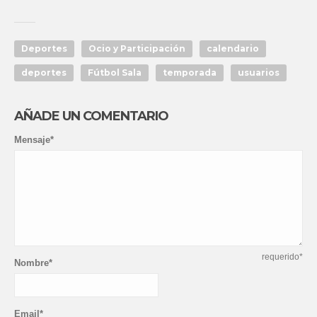
Deportes
Ocio y Participación
calendario
deportes
Fútbol Sala
temporada
usuarios
AÑADE UN COMENTARIO
Mensaje*
requerido*
Nombre*
Email*