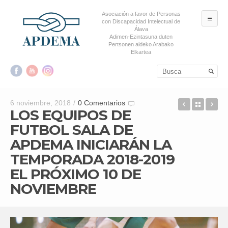
Asociación a favor de Personas
ME
con Discapacidad Intelectual de
Álava
Adimen-Ezintasuna duten
Pertsonen aldeko Arabako
Elkartea
Salta al contenido principal
Salta al contenido
secundario
ECOS DE 
Back t
AP
6 noviembre, 2018
/
0 Comentarios
LOS EQUIPOS DE
FUTBOL SALA DE
APDEMA INICIARÁN LA
TEMPORADA 2018-2019
EL PRÓXIMO 10 DE
NOVIEMBRE