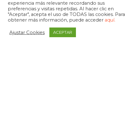
experiencia más relevante recordando sus
preferencias y visitas repetidas. Al hacer clic en
"Aceptar", acepta el uso de TODAS las cookies. Para
obtener más información, puede acceder
aquí.
Ajustar Cookies
ACEPTAR
APDEMA
La Paloma 1, bajo - Vitoria-Gasteiz
tel. +34 945 258 966
apdema@apdema.org
Política de Privacidad
|
Aviso Legal
Política Compliance
Declarada de Utilidad Pública, 1971