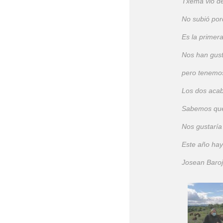
Txema vio de 
No subió por
Es la primer
Nos han gus
pero tenemos
Los dos acab
Sabemos que 
Nos gustaría
Este año hay
Josean Baro