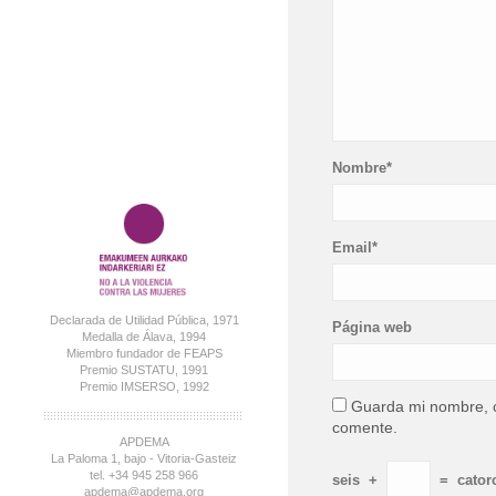
Nombre*
Email*
Declarada de Utilidad Pública, 1971
Página web
Medalla de Álava, 1994
Miembro fundador de FEAPS
Premio SUSTATU, 1991
Premio IMSERSO, 1992
Guarda mi nombre, c
comente.
APDEMA
La Paloma 1, bajo - Vitoria-Gasteiz
tel. +34 945 258 966
seis
+
=
cator
apdema@apdema.org