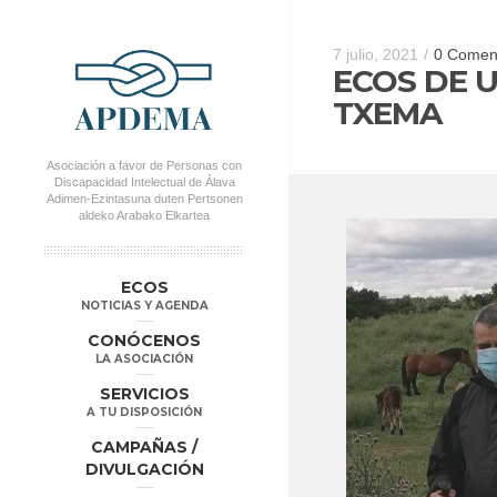
7 julio, 2021
/
0 Comen
ECOS DE 
TXEMA
Asociación a favor de Personas con
Discapacidad Intelectual de Álava
Adimen-Ezintasuna duten Pertsonen
aldeko Arabako Elkartea
MENÚ PRINCIPAL
Salta al
Salta al
ECOS
contenido
contenido
NOTICIAS Y AGENDA
secundario
principal
CONÓCENOS
LA ASOCIACIÓN
SERVICIOS
A TU DISPOSICIÓN
CAMPAÑAS /
DIVULGACIÓN