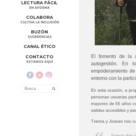
LECTURA FÁCIL
EN APDEMA
COLABORA
CULTIVA LA INCLUSIÓN
BUZÓN
SUGERENCIAS
CANAL ÉTICO
El fomento de la a
CONTACTO
ESTAMOS AQUÍ
autogestión. En 
empoderamiento de 
entorno con la parti
En esta ocasión, a pro
personas usuarias part
mayores de 55 años con
salidas accesibles y pa
Txema y Josean nos cue
Somos dos c