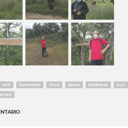
arte
Autonomía
Circo
danza
Kaldearte
ocio
asteiz
ENTARIO