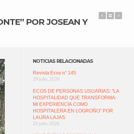
212 PERSON
Back to 
ECOS
ONTE” POR JOSEAN Y
NOTICIAS RELACIONADAS
Revista Ecos n° 145
29 julio, 2026
ECOS DE PERSONAS USUARIAS: “LA
HOSPITALIDAD QUE TRANSFORMA:
MI EXPERIENCIA COMO
HOSPITALERA EN LOGROÑO” POR
LAURA LAJAS
23 julio, 2026