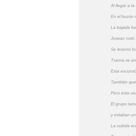
Al llegar a 
En el buzón 
La bajada fu
Josean notó m
Se lesionó lo
Txema se anim
Esta excursió
También que
Pero esta ve
El grupo tam
y estaban un
La subida er