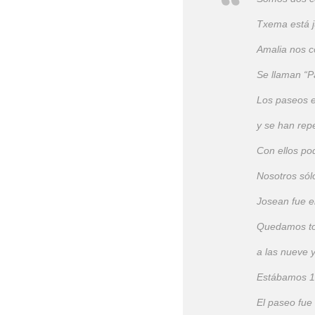
Txema está j
Amalia nos c
Se llaman “P
Los paseos e
y se han rep
Con ellos po
Nosotros sól
Josean fue el
Quedamos to
a las nueve 
Estábamos 10
El paseo fue