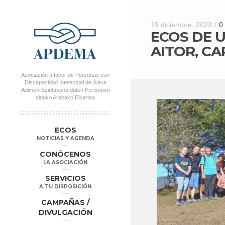
19 diciembre, 2023
/
0
ECOS DE 
AITOR, CA
Asociación a favor de Personas con
Discapacidad Intelectual de Álava
Adimen-Ezintasuna duten Pertsonen
aldeko Arabako Elkartea
MENÚ PRINCIPAL
Salta al
Salta al
ECOS
contenido
contenido
NOTICIAS Y AGENDA
secundario
principal
CONÓCENOS
LA ASOCIACIÓN
SERVICIOS
A TU DISPOSICIÓN
CAMPAÑAS /
DIVULGACIÓN