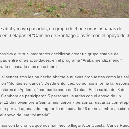
e abril y mayo pasados, un grupo de 9 personas usuarias de
en 3 etapas el “Camino de Santiago alavés” con el apoyo de 
positiva que sus integrantes decidieron crear un grupo estable de
ipar, entre otras actividades, en el programa “Araba mendiz mendi”
urado el pasado mes de octubre.
n al senderismo les ha hecho abrirse a nuevas propuestas como las sal
ción “Montes solidarios”. Desde entonces, como nos informa la respon
stores de Apdema, “han participado en 3 rutas. En la salida del 8 de
 Gamboralde participaron 5 personas usuarias con el apoyo de un
a del 12 de noviembre a San Ginés fueron 7 personas usuarias con el a
a ruta por la Lagunas de Laguardia del pasado 26 de noviembre acudier
el apoyo de una voluntaria”.
amos con la crónica que nos han hecho llegar Aitor Cuesta, Carlos Rue