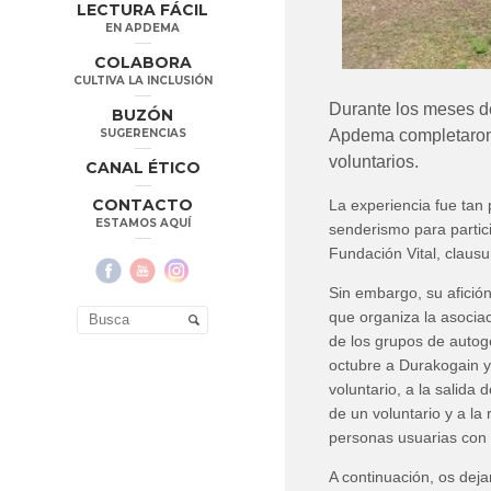
LECTURA FÁCIL
EN APDEMA
COLABORA
CULTIVA LA INCLUSIÓN
Durante los meses d
BUZÓN
SUGERENCIAS
Apdema completaron 
voluntarios.
CANAL ÉTICO
CONTACTO
La experiencia fue tan 
ESTAMOS AQUÍ
senderismo para partic
Fundación Vital, claus
Sin embargo, su afició
que organiza la asocia
de los grupos de autoge
octubre a Durakogain y
voluntario, a la salid
de un voluntario y a l
personas usuarias con 
A continuación, os dej