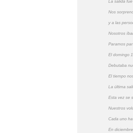
La salida fu
Nos sorprend
y a las perso
Nosotros íba
Paramos para 
El domingo 1
Debutaba nue
El tiempo no
La última sa
Esta vez se
Nuestros vol
Cada uno ha 
En diciembre 