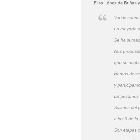
Elisa López de Briñas
Varios comp
La mayoría d
Se ha sumad
Nos propusie
que se acaba
Hemos descub
y participam
Empezamos e
Salimos del 
a las 9 de l
Son etapas c