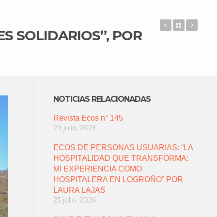
REVISTA ECO
Back to 
CURS
S SOLIDARIOS”, POR
NOTICIAS RELACIONADAS
Revista Ecos n° 145
29 julio, 2026
ECOS DE PERSONAS USUARIAS: “LA
HOSPITALIDAD QUE TRANSFORMA:
MI EXPERIENCIA COMO
HOSPITALERA EN LOGROÑO” POR
LAURA LAJAS
23 julio, 2026