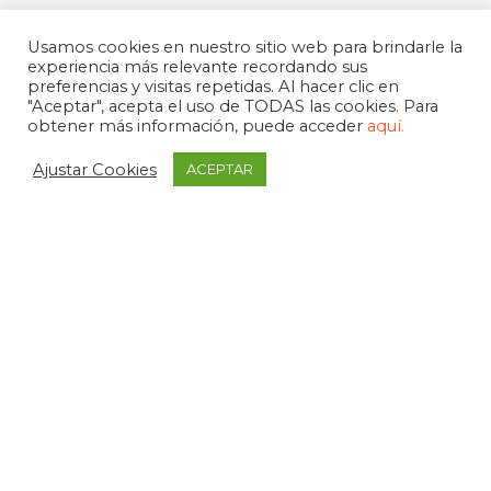
Usamos cookies en nuestro sitio web para brindarle la
experiencia más relevante recordando sus
preferencias y visitas repetidas. Al hacer clic en
"Aceptar", acepta el uso de TODAS las cookies. Para
obtener más información, puede acceder
aquí.
Ajustar Cookies
ACEPTAR
APDEMA
La Paloma 1, bajo - Vitoria-Gasteiz
tel. +34 945 258 966
apdema@apdema.org