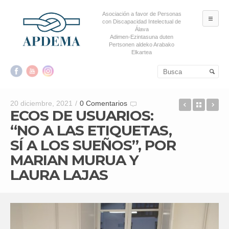
Asociación a favor de Personas
ME
con Discapacidad Intelectual de
Álava
Adimen-Ezintasuna duten
Pertsonen aldeko Arabako
Elkartea
Salta al contenido principal
Salta al contenido
secundario
4.302: N
Back t
“E
20 diciembre, 2021
/
0 Comentarios
ECOS DE USUARIOS:
“NO A LAS ETIQUETAS,
SÍ A LOS SUEÑOS”, POR
MARIAN MURUA Y
LAURA LAJAS