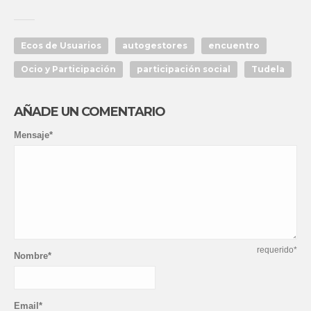
Ecos de Usuarios
autogestores
encuentro
Ocio y Participación
participación social
Tudela
AÑADE UN COMENTARIO
Mensaje*
requerido*
Nombre*
Email*