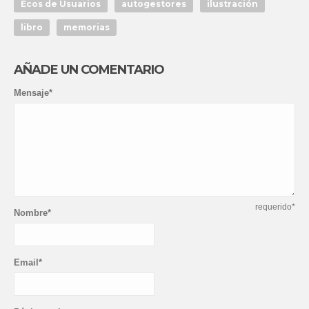
Ecos de Usuarios
autogestores
ilustración
libro
memorias
AÑADE UN COMENTARIO
Mensaje*
requerido*
Nombre*
Email*