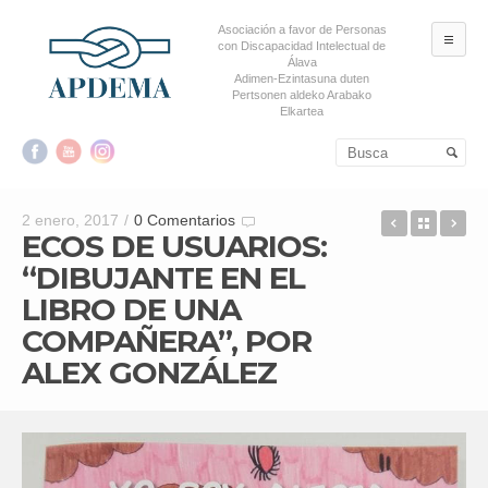
Asociación a favor de Personas
ME
con Discapacidad Intelectual de
Álava
Adimen-Ezintasuna duten
Pertsonen aldeko Arabako
Elkartea
Salta al contenido principal
Salta al contenido
secundario
EL CONGR
Back t
EC
2 enero, 2017
/
0 Comentarios
ECOS DE USUARIOS:
“DIBUJANTE EN EL
LIBRO DE UNA
COMPAÑERA”, POR
ALEX GONZÁLEZ