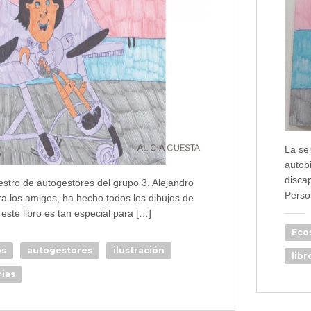
La se
autobi
disca
tro de autogestores del grupo 3, Alejandro
Person
a los amigos, ha hecho todos los dibujos de
 este libro es tan especial para […]
Eco
os
autogestores
ilustración
libr
ias