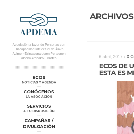
ARCHIVOS
Asociación a favor de Personas con
Discapacidad Intelectual de Álava
Adimen-Ezintasuna duten Pertsonen
6 abril, 2017
/
0 C
aldeko Arabako Elkartea
ECOS DE U
ESTA ES MI
MENÚ PRINCIPAL
Salta al
Salta al
ECOS
contenido
contenido
NOTICIAS Y AGENDA
secundario
principal
CONÓCENOS
LA ASOCIACIÓN
SERVICIOS
A TU DISPOSICIÓN
CAMPAÑAS /
DIVULGACIÓN