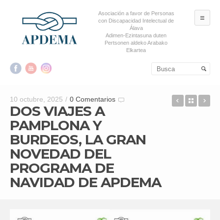
Asociación a favor de Personas
ME
con Discapacidad Intelectual de
Álava
Adimen-Ezintasuna duten
Pertsonen aldeko Arabako
Elkartea
Salta al contenido principal
Salta al contenido
secundario
MUJERES
Back t
FU
10 octubre, 2025
/
0 Comentarios
DOS VIAJES A
PAMPLONA Y
BURDEOS, LA GRAN
NOVEDAD DEL
PROGRAMA DE
NAVIDAD DE APDEMA