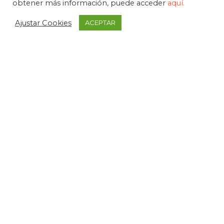
obtener más información, puede acceder
aquí.
Ajustar Cookies
ACEPTAR
APDEMA
La Paloma 1, bajo - Vitoria-Gasteiz
tel. +34 945 258 966
apdema@apdema.org
Política de Privacidad
|
Aviso Legal
Política Compliance
Declarada de Utilidad Pública, 1971
Medalla de Álava, 1994
Miembro fundador de FEAPS
Premio SUSTATU, 1991