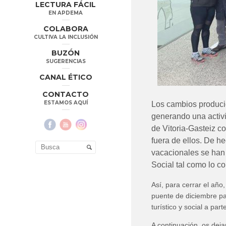
LECTURA FÁCIL
EN APDEMA
COLABORA
CULTIVA LA INCLUSIÓN
BUZÓN
SUGERENCIAS
CANAL ÉTICO
CONTACTO
ESTAMOS AQUÍ
Los cambios producid
generando una activi
de Vitoria-Gasteiz c
fuera de ellos. De h
vacacionales se han 
Social tal como lo 
Así, para cerrar el año
puente de diciembre par
turístico y social a part
A continuación, os dej