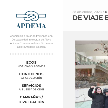
28 diciembre, 2023
/
0
DE VIAJE 
Asociación a favor de Personas con
Discapacidad Intelectual de Álava
Adimen-Ezintasuna duten Pertsonen
aldeko Arabako Elkartea
MENÚ PRINCIPAL
Salta al
Salta al
ECOS
contenido
contenido
NOTICIAS Y AGENDA
secundario
principal
CONÓCENOS
LA ASOCIACIÓN
SERVICIOS
A TU DISPOSICIÓN
CAMPAÑAS /
DIVULGACIÓN