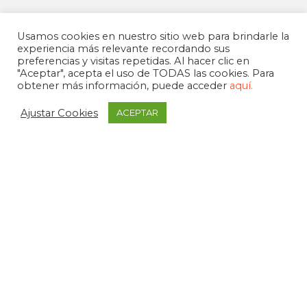
Usamos cookies en nuestro sitio web para brindarle la
experiencia más relevante recordando sus
preferencias y visitas repetidas. Al hacer clic en
"Aceptar", acepta el uso de TODAS las cookies. Para
obtener más información, puede acceder
aquí.
Ajustar Cookies
ACEPTAR
APDEMA
La Paloma 1, bajo - Vitoria-Gasteiz
tel. +34 945 258 966