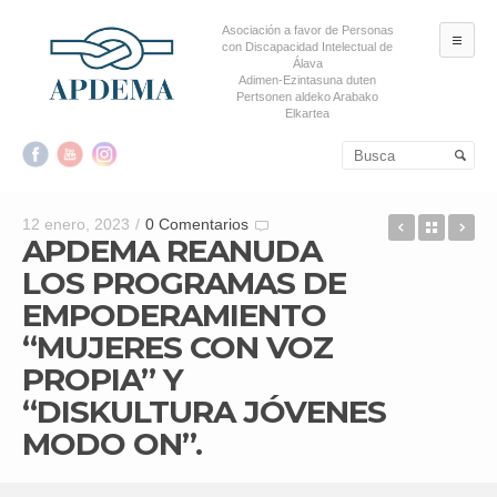
Asociación a favor de Personas
ME
con Discapacidad Intelectual de
Álava
Adimen-Ezintasuna duten
Pertsonen aldeko Arabako
Elkartea
Salta al contenido principal
Salta al contenido
secundario
CARLOS E
Back t
“E
12 enero, 2023
/
0 Comentarios
APDEMA REANUDA
LOS PROGRAMAS DE
EMPODERAMIENTO
“MUJERES CON VOZ
PROPIA” Y
“DISKULTURA JÓVENES
MODO ON”.