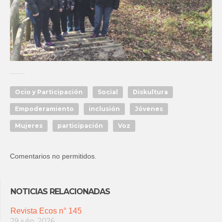
Ocio y Participación
Social
Diskultura
Empoderamiento
inclusión
Jóvenes
Mujeres
participación
Voz
Comentarios no permitidos.
NOTICIAS RELACIONADAS
Revista Ecos n° 145
29 julio, 2026