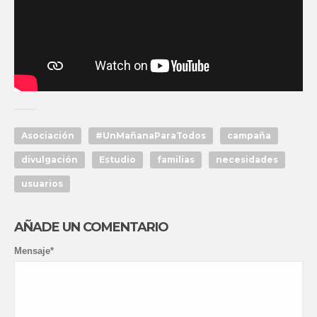
Asociación
#UnMañanaParaTodos
campaña
divulgación
Estudio
familias
necesidades
usuarios
AÑADE UN COMENTARIO
Mensaje*