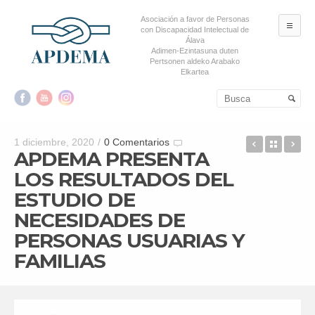
Asociación a favor de Personas
ME
con Discapacidad Intelectual de
Álava
Adimen-Ezintasuna duten
Pertsonen aldeko Arabako
Elkartea
Salta al contenido principal
Salta al contenido
secundario
EL CENTR
Back t
EC
1 diciembre, 2020
/
0 Comentarios
APDEMA PRESENTA
LOS RESULTADOS DEL
ESTUDIO DE
NECESIDADES DE
PERSONAS USUARIAS Y
FAMILIAS