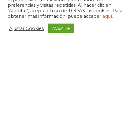
preferencias y visitas repetidas. Al hacer clic en
"Aceptar", acepta el uso de TODAS las cookies. Para
obtener más información, puede acceder
aquí.
Ajustar Cookies
ACEPTAR
APDEMA
La Paloma 1, bajo - Vitoria-Gasteiz
tel. +34 945 258 966
apdema@apdema.org
Política de Privacidad
|
Aviso Legal
Política Compliance
Declarada de Utilidad Pública, 1971