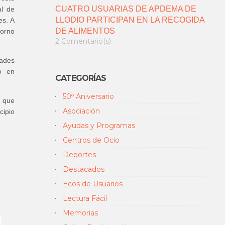
CUATRO USUARIAS DE APDEMA DE
al de
LLODIO PARTICIPAN EN LA RECOGIDA
es. A
DE ALIMENTOS
torno
2 Comentario(s)
dades
to en
CATEGORÍAS
50º Aniversario
a que
Asociación
cipio
Ayudas y Programas
Centros de Ocio
Deportes
Destacados
Ecos de Usuarios
Lectura Fácil
Memorias