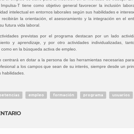
Impulsa-T tiene como objetivo general favorecer la inclusión labor
dad intelectual en entornos laborales según sus habilidades e interes
 recibirán la orientación, el asesoramiento y la integración en el en
u futura vida laboral.
actividades previstas por el programa destacan por un lado activi
ento y aprendizaje, y por otro actividades individualizadas, tan
n como en la búsqueda activa de empleo.
e centrará en dotar a la persona de las herramientas necesarias par
ofesional a los campos que sean de su interés, siempre desde un prin
 habilidades.
etencias
empleo
formación
programa
usuarios
ENTARIO