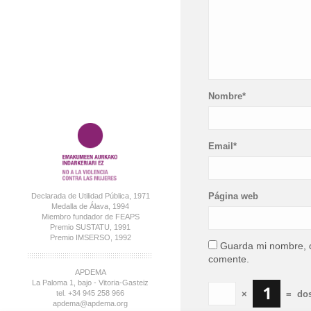
Nombre*
Email*
Página web
Declarada de Utilidad Pública, 1971
Medalla de Álava, 1994
Miembro fundador de FEAPS
Premio SUSTATU, 1991
Premio IMSERSO, 1992
Guarda mi nombre, c
comente.
APDEMA
La Paloma 1, bajo - Vitoria-Gasteiz
×
=
do
tel. +34 945 258 966
apdema@apdema.org