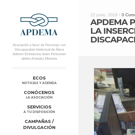
22 junio, 2018
/
0 Come
APDEMA P
LA INSER
DISCAPAC
Asociación a favor de Personas con
Discapacidad Intelectual de Álava
Adimen-Ezintasuna duten Pertsonen
aldeko Arabako Elkartea
MENÚ PRINCIPAL
Salta al
Salta al
ECOS
contenido
contenido
NOTICIAS Y AGENDA
secundario
principal
CONÓCENOS
LA ASOCIACIÓN
SERVICIOS
A TU DISPOSICIÓN
CAMPAÑAS /
DIVULGACIÓN