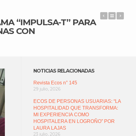
LA TUTELA 
Back to 
EL G
MA “IMPULSA-T” PARA
NAS CON
NOTICIAS RELACIONADAS
Revista Ecos n° 145
29 julio, 2026
ECOS DE PERSONAS USUARIAS: “LA
HOSPITALIDAD QUE TRANSFORMA:
MI EXPERIENCIA COMO
HOSPITALERA EN LOGROÑO” POR
LAURA LAJAS
23 julio, 2026