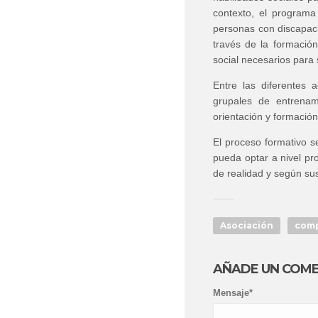
contexto, el programa 
personas con discapaci
través de la formación
social necesarios para s
Entre las diferentes 
grupales de entrenami
orientación y formació
El proceso formativo s
pueda optar a nivel pr
de realidad y según sus
Asociación
comp
AÑADE UN COM
Mensaje*