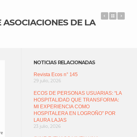
ECOS DE US
Back to 
EL H
 ASOCIACIONES DE LA
NOTICIAS RELACIONADAS
Revista Ecos n° 145
29 julio, 2026
ECOS DE PERSONAS USUARIAS: “LA
HOSPITALIDAD QUE TRANSFORMA:
MI EXPERIENCIA COMO
HOSPITALERA EN LOGROÑO” POR
LAURA LAJAS
23 julio, 2026