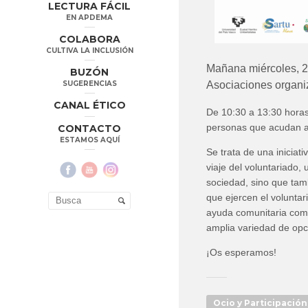
LECTURA FÁCIL
EN APDEMA
COLABORA
CULTIVA LA INCLUSIÓN
Mañana miércoles, 2
BUZÓN
SUGERENCIAS
Asociaciones organiz
CANAL ÉTICO
De 10:30 a 13:30 horas
personas que acudan a 
CONTACTO
ESTAMOS AQUÍ
Se trata de una iniciat
viaje del voluntariado,
sociedad, sino que tamb
que ejercen el volunta
ayuda comunitaria como
amplia variedad de opc
¡Os esperamos!
Ocio y Participación