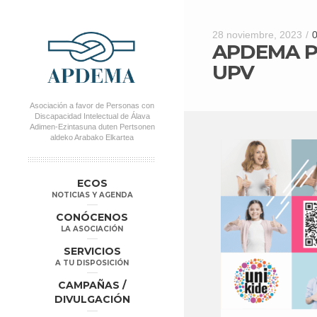
28 noviembre, 2023
/
APDEMA P
UPV
Asociación a favor de Personas con
Discapacidad Intelectual de Álava
Adimen-Ezintasuna duten Pertsonen
aldeko Arabako Elkartea
MENÚ PRINCIPAL
Salta al
Salta al
ECOS
contenido
contenido
NOTICIAS Y AGENDA
secundario
principal
CONÓCENOS
LA ASOCIACIÓN
SERVICIOS
A TU DISPOSICIÓN
CAMPAÑAS /
DIVULGACIÓN